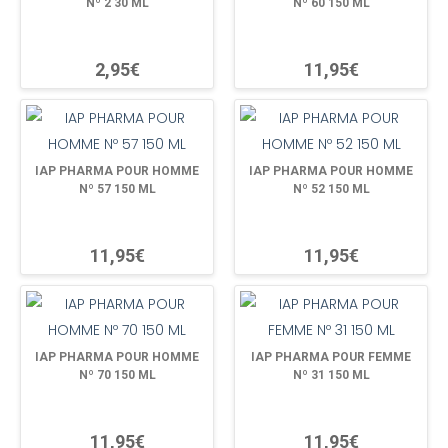
Nº 2 30 ML
Nº 60 150 ML
2,95€
11,95€
IAP PHARMA POUR HOMME
IAP PHARMA POUR HOMME
Nº 57 150 ML
Nº 52 150 ML
11,95€
11,95€
IAP PHARMA POUR HOMME
IAP PHARMA POUR FEMME
Nº 70 150 ML
Nº 31 150 ML
11,95€
11,95€