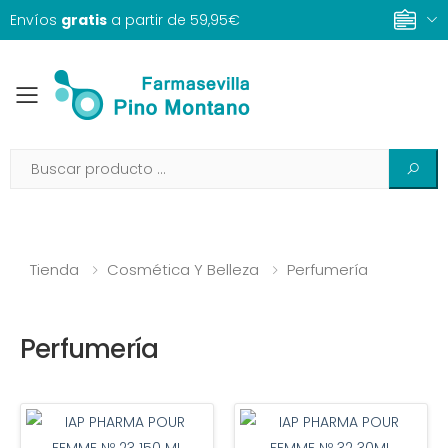
Envíos
gratis
a partir de 59,95€
Toggle mobile menu
Tienda
Cosmética Y Belleza
Perfumería
Perfumería