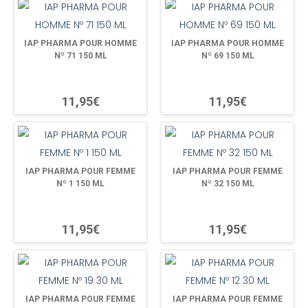
IAP PHARMA POUR HOMME
IAP PHARMA POUR HOMME
Nº 71 150 ML
Nº 69 150 ML
11,95€
11,95€
IAP PHARMA POUR FEMME
IAP PHARMA POUR FEMME
Nº 1 150 ML
Nº 32 150 ML
11,95€
11,95€
IAP PHARMA POUR FEMME
IAP PHARMA POUR FEMME