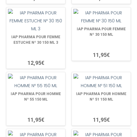
IAP PHARMA POUR FEMME
Nº 30 150 ML
IAP PHARMA POUR FEMME
ESTUCHE Nº 30 150 ML 3
11,95€
12,95€
IAP PHARMA POUR HOMME
IAP PHARMA POUR HOMME
Nº 55 150 ML
Nº 51 150 ML
11,95€
11,95€