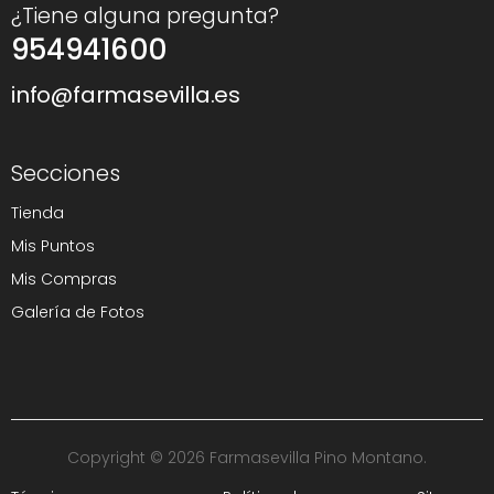
¿Tiene alguna pregunta?
954941600
info@farmasevilla.es
Secciones
Tienda
Mis Puntos
Mis Compras
Galería de Fotos
Copyright © 2026 Farmasevilla Pino Montano.