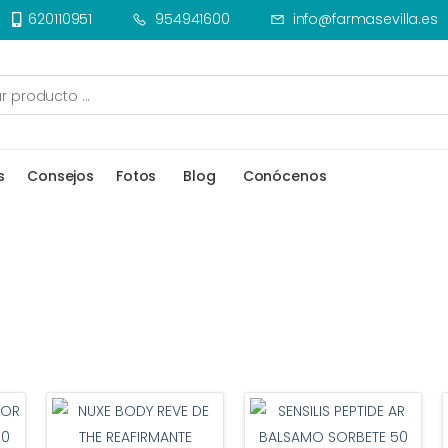
620110951
954941600
info@farmasevilla.es
s
Consejos
Fotos
Blog
Conócenos