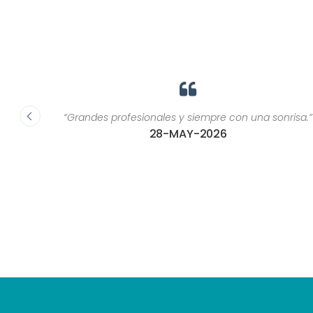
ca, son
“Grandes profesionales y siempre con una sonrisa.”
or una
28-MAY-2026
ría
as de
 u otros
as que
?"”