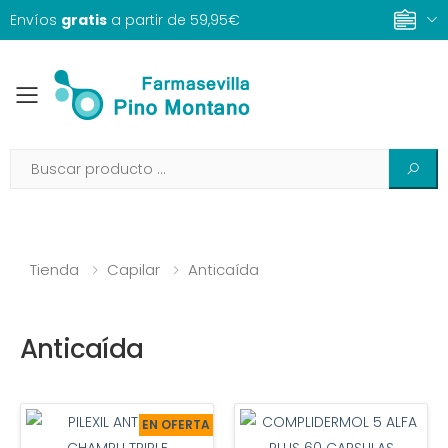
Envíos
gratis
a partir de 59,95€
Toggle mobile menu
Tienda
Capilar
Anticaída
Anticaída
EN OFERTA