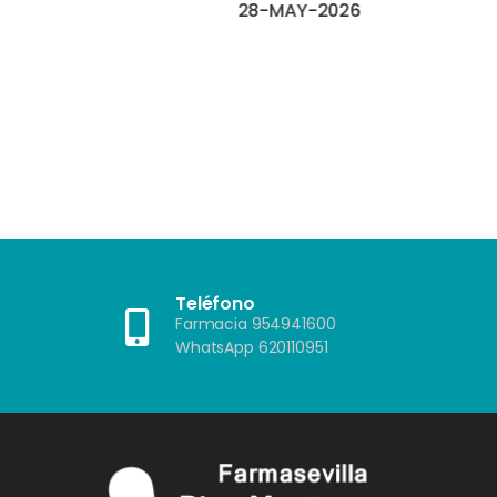
or una
28-MAY-2026
ría
as de
 u otros
as que
?"”
Teléfono
Farmacia 954941600
WhatsApp 620110951