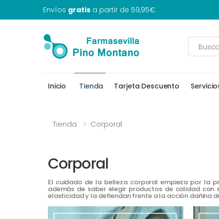
Envíos
gratis
a partir de 59,95€
Inicio
Tienda
Tarjeta Descuento
Servicio
Tienda
Corporal
Corporal
El cuidado de la belleza corporal empieza por la pr
además de saber elegir productos de calidad con so
elasticidad y la defiendan frente a la acción dañina 