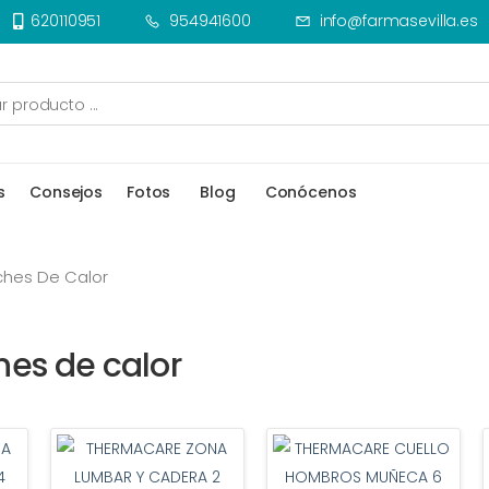
620110951
954941600
info@farmasevilla.es
s
Consejos
Fotos
Blog
Conócenos
rches De Calor
hes de calor