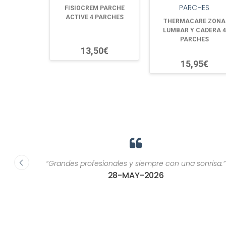
FISIOCREM PARCHE
ACTIVE 4 PARCHES
THERMACARE ZONA
LUMBAR Y CADERA 4
PARCHES
13,50€
15,95€
ca, son
“Grandes profesionales y siempre con una sonrisa.”
or una
28-MAY-2026
ría
as de
 u otros
as que