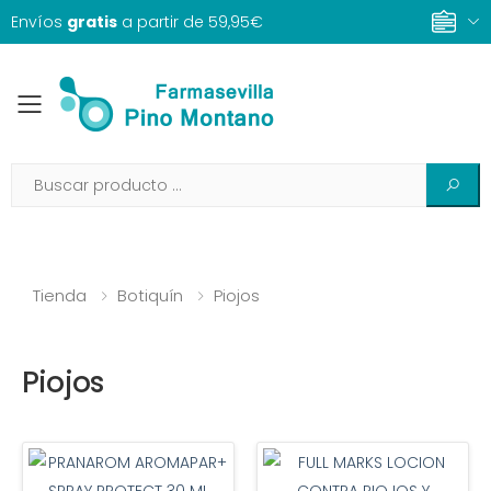
Envíos
gratis
a partir de 59,95€
Toggle mobile menu
Tienda
Botiquín
Piojos
Piojos