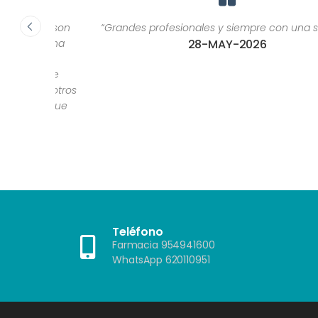
ca, son
“Grandes profesionales y siempre con una sonrisa.”
or una
28-MAY-2026
ría
as de
 u otros
as que
?"”
Teléfono
Farmacia 954941600
WhatsApp 620110951