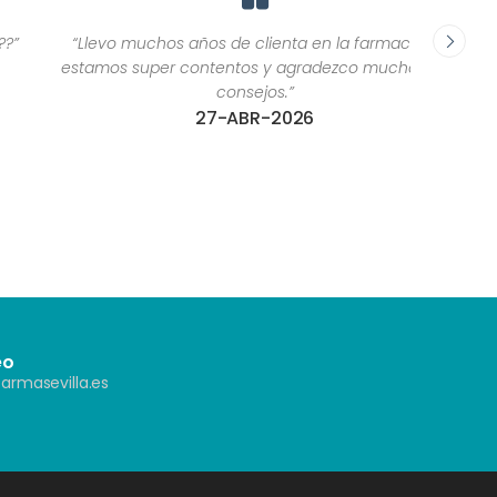
“Llevo muchos años de clienta en la farmacia y
“El trat
estamos super contentos y agradezco mucho sus
c
consejos.”
27-ABR-2026
eo
armasevilla.es