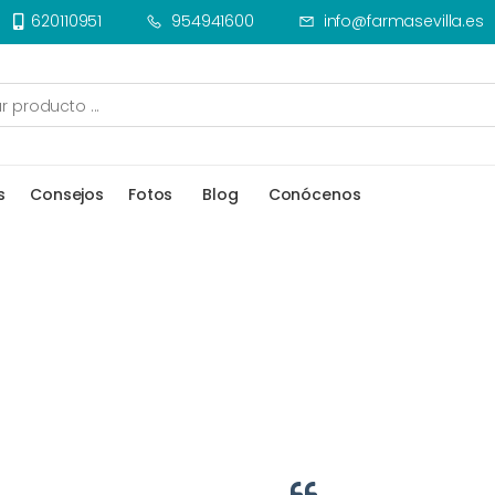
620110951
954941600
info@farmasevilla.es
s
Consejos
Fotos
Blog
Conócenos