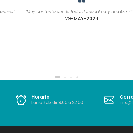
“Muy contenta con la todo. Personal muy amable ????”
29-MAY-2026
Horario
Corr
Lun a Sáb de 9:00 a 22:00
info@f