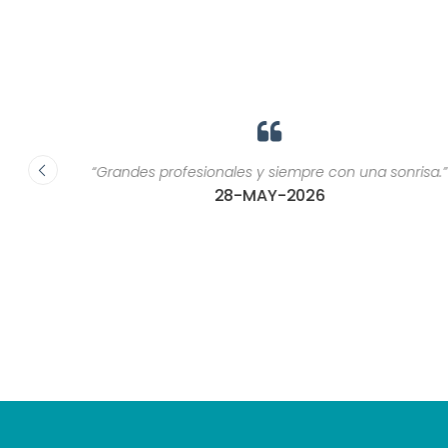
ca, son
“Grandes profesionales y siempre con una sonrisa.”
or una
28-MAY-2026
ría
as de
 u otros
as que
?"”