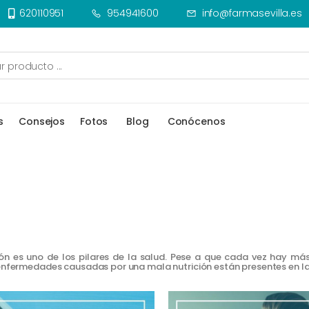
620110951
954941600
info@farmasevilla.es
s
Consejos
Fotos
Blog
Conócenos
rición es uno de los pilares de la salud. Pese a que cada vez hay m
s enfermedades causadas por una mala nutrición están presentes en l