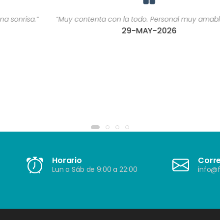
“Muy contenta con la todo. Personal muy amable ????”
29-MAY-2026
Horario
Corr
Lun a Sáb de 9:00 a 22:00
info@f