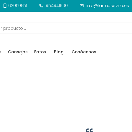
620110951
954941600
info@farmasevilla.es
s
Consejos
Fotos
Blog
Conócenos