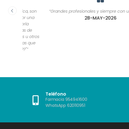
ca, son
“Grandes profesionales y siempre con una sonrisa.”
or una
28-MAY-2026
ría
as de
 u otros
as que
?"”
Teléfono
Farmacia 954941600
WhatsApp 620110951