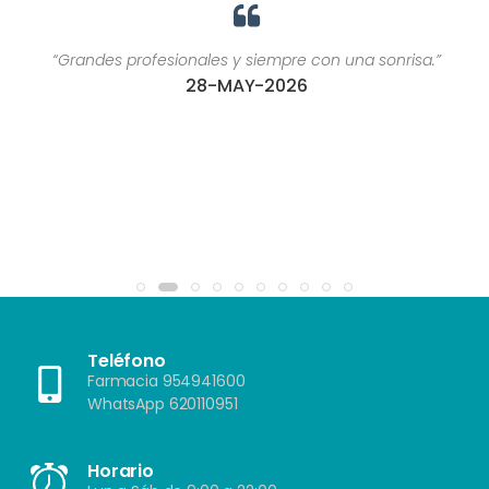
“Grandes profesionales y siempre con una sonrisa.”
28-MAY-2026
Teléfono
Farmacia 954941600
WhatsApp 620110951
Horario