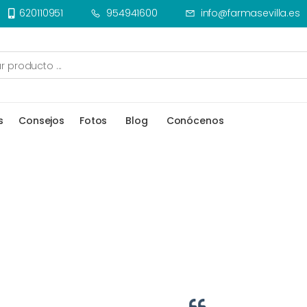
620110951
954941600
info@farmasevilla.es
s
Consejos
Fotos
Blog
Conócenos