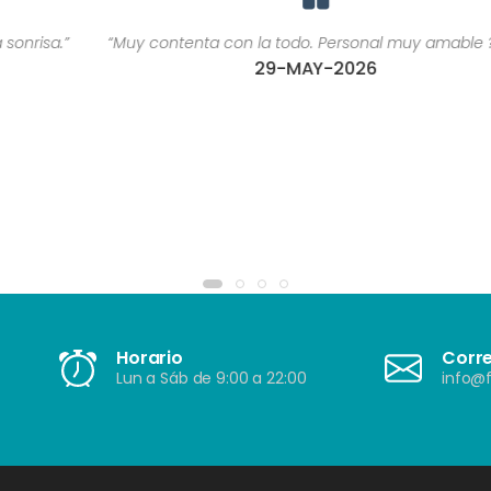
“Muy contenta con la todo. Personal muy amable ????”
29-MAY-2026
Horario
Corr
Lun a Sáb de 9:00 a 22:00
info@f