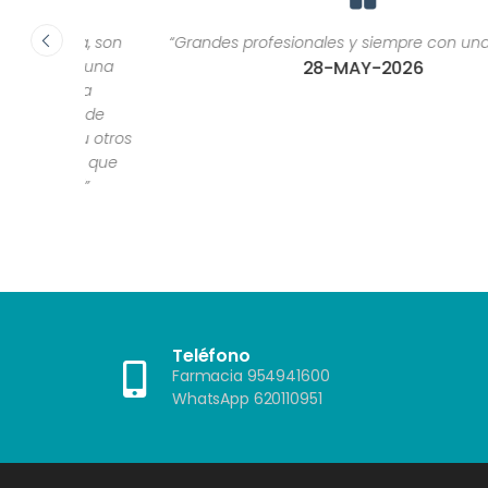
ca, son
“Grandes profesionales y siempre con una sonrisa.”
or una
28-MAY-2026
ría
as de
 u otros
as que
?"”
Teléfono
Farmacia 954941600
WhatsApp 620110951