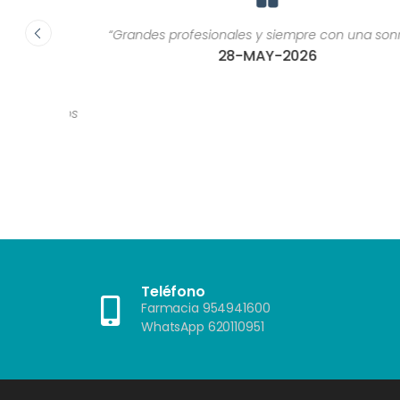
ca, son
“Grandes profesionales y siempre con una sonrisa.”
or una
28-MAY-2026
ría
as de
 u otros
as que
?"”
Teléfono
Farmacia 954941600
WhatsApp 620110951