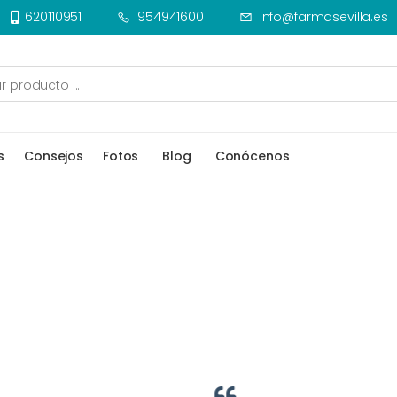
620110951
954941600
info@farmasevilla.es
s
Consejos
Fotos
Blog
Conócenos