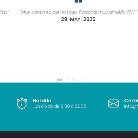
“Muy contenta con la todo. Personal muy amable ????”
29-MAY-2026
Horario
Corr
Lun a Sáb de 9:00 a 22:00
info@f