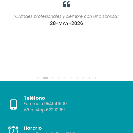
“Grandes profesionales y siempre con una sonrisa.”
28-MAY-2026
Teléfono
Farmacia 954941600
WhatsApp 620110951
Horario