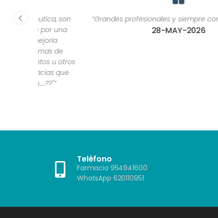
ca, son
“Grandes profesionales y siempre con una sonrisa.”
or una
28-MAY-2026
ría
as de
 u otros
as que
?"”
Teléfono
Farmacia 954941600
WhatsApp 620110951