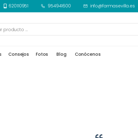
620110951
954941600
info@farmasevilla.es
s
Consejos
Fotos
Blog
Conócenos