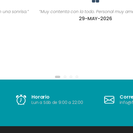
“Muy contenta con la todo. Personal muy amable ????”
29-MAY-2026
Horario
Corr
Lun a Sáb de 9:00 a 22:00
info@f