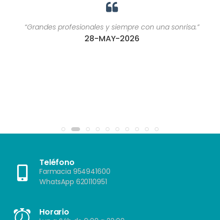
“Grandes profesionales y siempre con una sonrisa.”
28-MAY-2026
Teléfono
Farmacia 954941600
WhatsApp 620110951
Horario