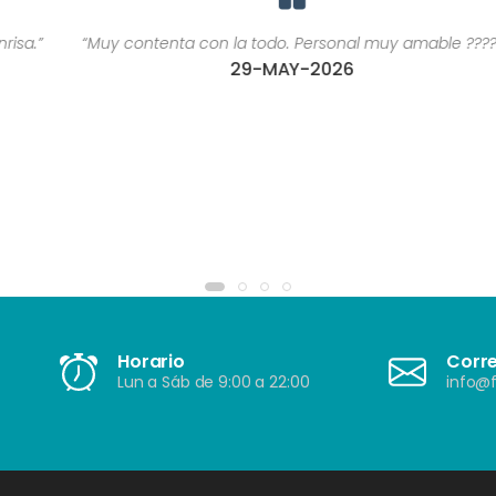
“Muy contenta con la todo. Personal muy amable ????”
29-MAY-2026
Horario
Corr
Lun a Sáb de 9:00 a 22:00
info@f