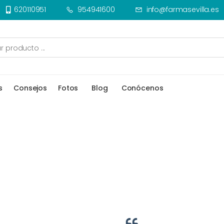
620110951
954941600
info@farmasevilla.es
s
Consejos
Fotos
Blog
Conócenos