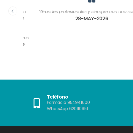
ca, son
“Grandes profesionales y siempre con una sonrisa.”
or una
28-MAY-2026
ría
as de
 u otros
as que
?"”
Teléfono
Farmacia 954941600
WhatsApp 620110951