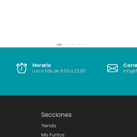
Horario
Corr
Lun a Sáb de 9:00 a 22:00
info@f
Secciones
Tienda
Mis Puntos