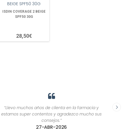
ISDIN COVERAGE 2 BEIGE
SPF50 30G
28,50€
“Llevo muchos años de clienta en la farmacia y
“El trat
estamos super contentos y agradezco mucho sus
c
consejos.”
27-ABR-2026