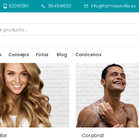
620110951
954941600
info@farmasevilla.es
s
Consejos
Fotos
Blog
Conócenos
lar
Corporal