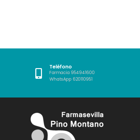
 u otros
as que
?"”
Teléfono
Farmacia 954941600
WhatsApp 620110951