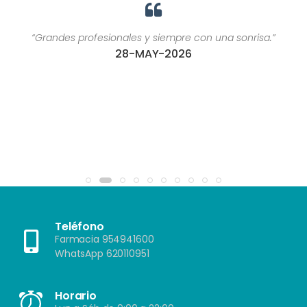
“Grandes profesionales y siempre con una sonrisa.”
28-MAY-2026
Teléfono
Farmacia 954941600
WhatsApp 620110951
Horario