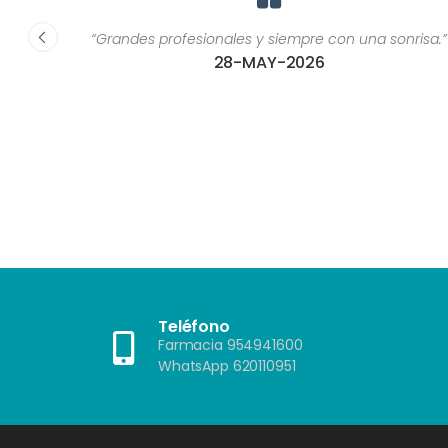
ca, son
“Grandes profesionales y siempre con una sonrisa.”
or una
28-MAY-2026
ría
as de
 u otros
as que
?"”
Teléfono
Farmacia 954941600
WhatsApp 620110951