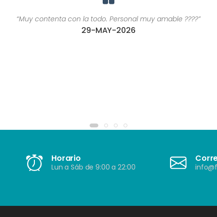
“Muy contenta con la todo. Personal muy amable ????”
29-MAY-2026
Horario
Corr
Lun a Sáb de 9:00 a 22:00
info@f