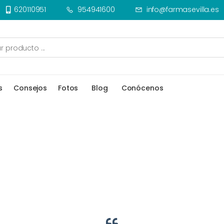
620110951
954941600
info@farmasevilla.es
s
Consejos
Fotos
Blog
Conócenos