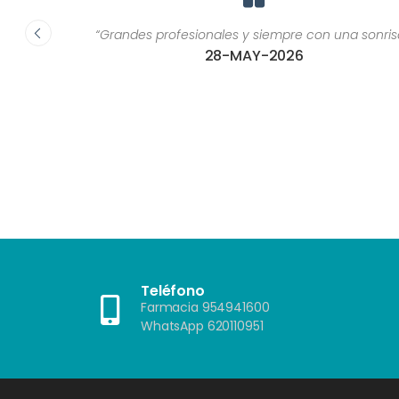
ca, son
“Grandes profesionales y siempre con una sonrisa.”
or una
28-MAY-2026
ría
as de
 u otros
as que
?"”
Teléfono
Farmacia 954941600
WhatsApp 620110951