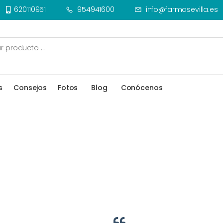
620110951
954941600
info@farmasevilla.es
s
Consejos
Fotos
Blog
Conócenos