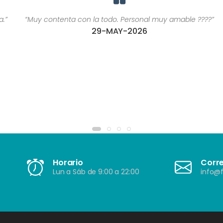
“Muy contenta con la todo. Personal muy amable ????”
29-MAY-2026
Horario
Corr
Lun a Sáb de 9:00 a 22:00
info@f