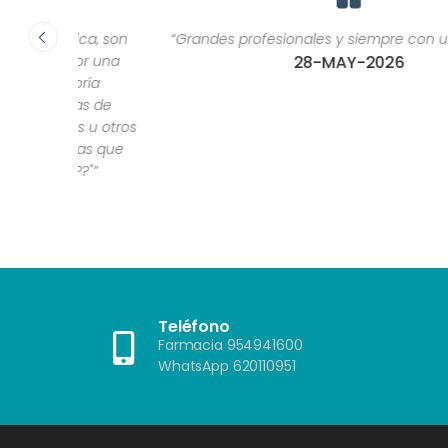
ca, son
“Grandes profesionales y siempre con una sonrisa.”
or una
28-MAY-2026
ría
as de
 u otros
as que
?"”
Teléfono
Farmacia 954941600
WhatsApp 620110951