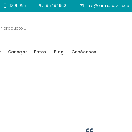
620110951
954941600
info@farmasevilla.es
s
Consejos
Fotos
Blog
Conócenos