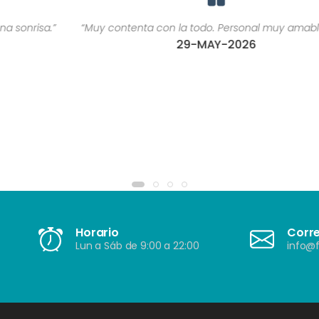
“Muy contenta con la todo. Personal muy amable ????”
29-MAY-2026
Horario
Corr
Lun a Sáb de 9:00 a 22:00
info@f