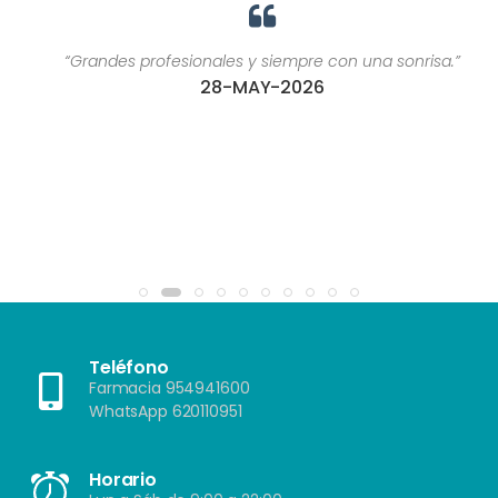
“Grandes profesionales y siempre con una sonrisa.”
28-MAY-2026
Teléfono
Farmacia 954941600
WhatsApp 620110951
Horario