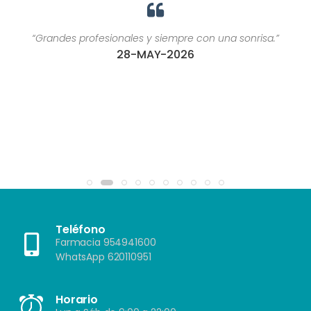
“Grandes profesionales y siempre con una sonrisa.”
28-MAY-2026
Teléfono
Farmacia 954941600
WhatsApp 620110951
Horario