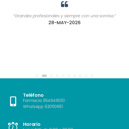
“Grandes profesionales y siempre con una sonrisa.”
28-MAY-2026
Teléfono
Farmacia 954941600
WhatsApp 620110951
Horario