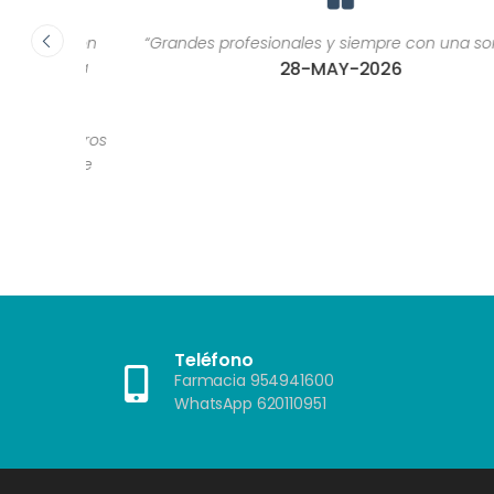
ca, son
“Grandes profesionales y siempre con una sonrisa.”
or una
28-MAY-2026
ría
as de
 u otros
as que
?"”
Teléfono
Farmacia 954941600
WhatsApp 620110951