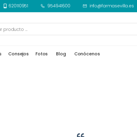
620110951
954941600
info@farmasevilla.es
s
Consejos
Fotos
Blog
Conócenos