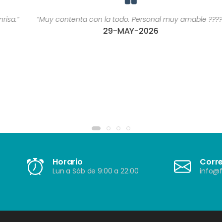
“Muy contenta con la todo. Personal muy amable ????”
29-MAY-2026
Horario
Corr
Lun a Sáb de 9:00 a 22:00
info@f