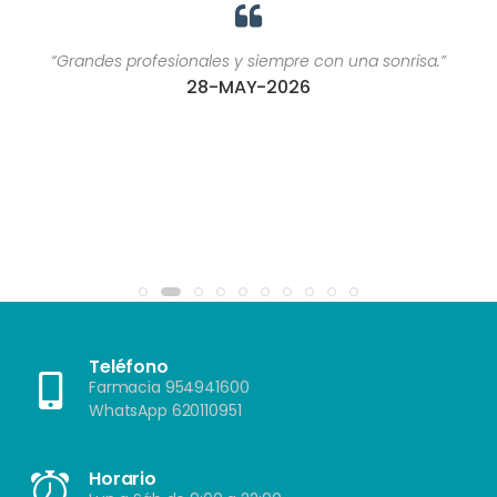
“Grandes profesionales y siempre con una sonrisa.”
28-MAY-2026
Teléfono
Farmacia 954941600
WhatsApp 620110951
Horario