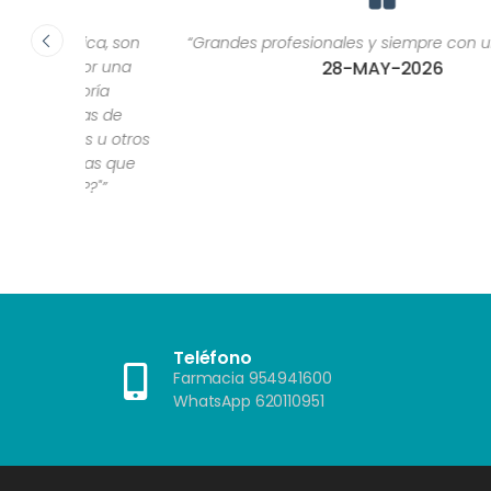
ca, son
“Grandes profesionales y siempre con una sonrisa.”
or una
28-MAY-2026
ría
as de
 u otros
as que
?"”
Teléfono
Farmacia 954941600
WhatsApp 620110951