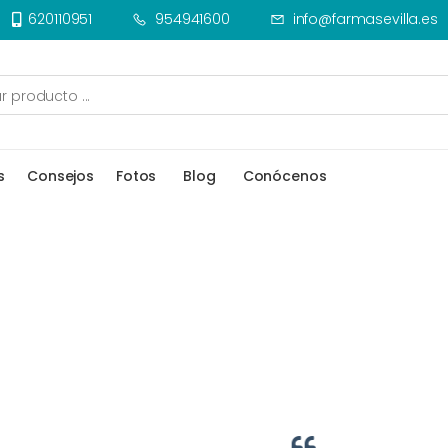
620110951
954941600
info@farmasevilla.es
s
Consejos
Fotos
Blog
Conócenos