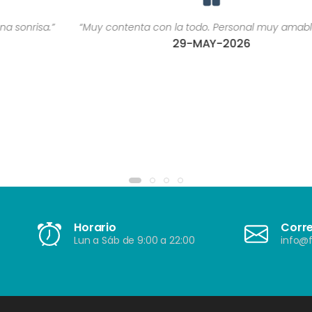
“Muy contenta con la todo. Personal muy amable ????”
29-MAY-2026
Horario
Corr
Lun a Sáb de 9:00 a 22:00
info@f