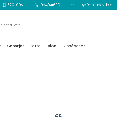
620110951
954941600
info@farmasevilla.es
s
Consejos
Fotos
Blog
Conócenos