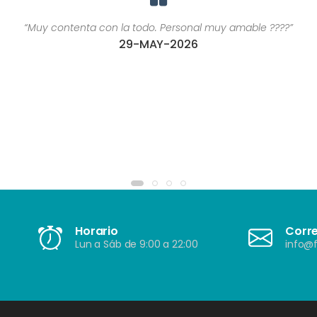
“Muy contenta con la todo. Personal muy amable ????”
29-MAY-2026
Horario
Corr
Lun a Sáb de 9:00 a 22:00
info@f