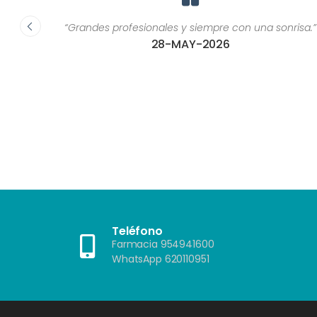
ca, son
“Grandes profesionales y siempre con una sonrisa.”
or una
28-MAY-2026
ría
as de
 u otros
as que
?"”
Teléfono
Farmacia 954941600
WhatsApp 620110951