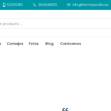
620110951
954941600
info@farmasevilla.es
s
Consejos
Fotos
Blog
Conócenos