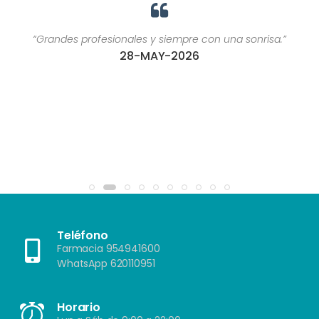
“Grandes profesionales y siempre con una sonrisa.”
28-MAY-2026
Teléfono
Farmacia 954941600
WhatsApp 620110951
Horario