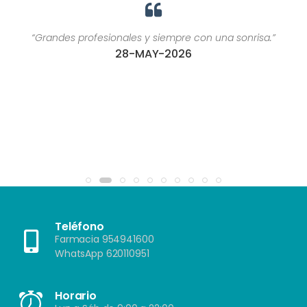
“Grandes profesionales y siempre con una sonrisa.”
28-MAY-2026
Teléfono
Farmacia 954941600
WhatsApp 620110951
Horario