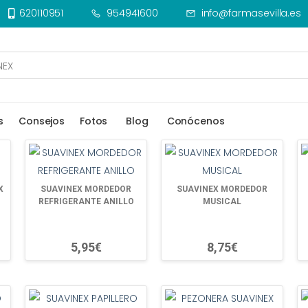
620110951
954941600
info@farmasevilla.es
s
Consejos
Fotos
Blog
Conócenos
X
SUAVINEX MORDEDOR
SUAVINEX MORDEDOR
REFRIGERANTE ANILLO
MUSICAL
5,95€
8,75€